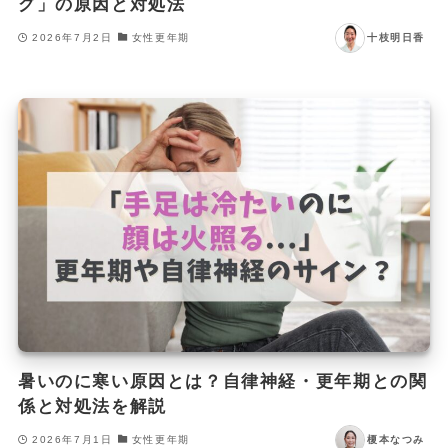
グ」の原因と対処法
2026年7月2日
女性更年期
十枝明日香
暑いのに寒い原因とは？自律神経・更年期との関
係と対処法を解説
2026年7月1日
女性更年期
榎本なつみ