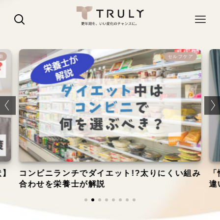
期
セルフケア
状】
コンビニランチでダイエット!?太りにくい組み
「
合わせを栄養士が解説
違