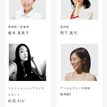
看護師／保健師
薬剤師
榎本 真美子
岡下 真弓
リレーションシップコンサ
アーユルヴェーダ講師
MAMI
ルタント
此花 わか