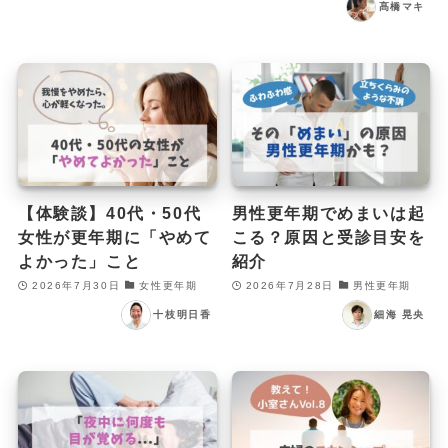
髙橋マキ
【体験談】40代・50代
男性更年期でめまいは起
女性が更年期に「やめて
こる？原因と受診目安を
よかった」こと
紹介
2026年7月30日
女性更年期
2026年7月28日
男性更年期
十枝明日香
細海 晃央