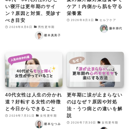
い寝汗は更年期のサイ
ケア！内側から肌を守る
ン？原因と対策、受診す
栄養素
べき目安
2026年8月3日
セルフケア
2026年8月6日
男性更年期
藤本崇代
榎本真美子
40代女性は人生の分かれ
更年期に涙が止まらない
道？好転する女性の特徴
のはなぜ？原因や対処
と今日からできること
法・うつ病との違いを解
説
2026年7月31日
女性更年期
2026年7月30日
女性更年期
榎本なつみ