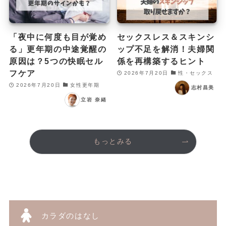
「夜中に何度も目が覚め
セックスレス＆スキンシ
る」更年期の中途覚醒の
ップ不足を解消！夫婦関
原因は？5つの快眠セル
係を再構築するヒント
フケア
2026年7月20日
性・セックス
2026年7月20日
女性更年期
志村昌美
立岩 奈緒
もっとみる
カラダのはなし