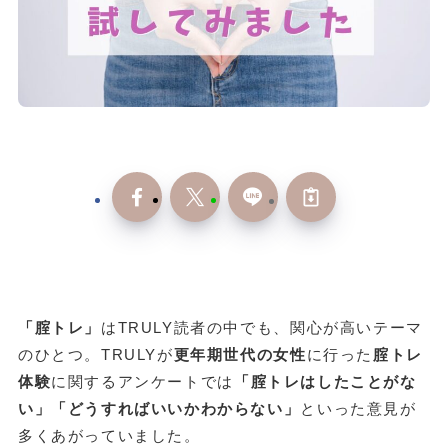
「腟トレ」
はTRULY読者の中でも、関心が高いテーマ
のひとつ。TRULYが
更年期世代の女性
に行った
腟トレ
体験
に関するアンケートでは
「腟トレはしたことがな
い」「どうすればいいかわからない」
といった意見が
多くあがっていました。