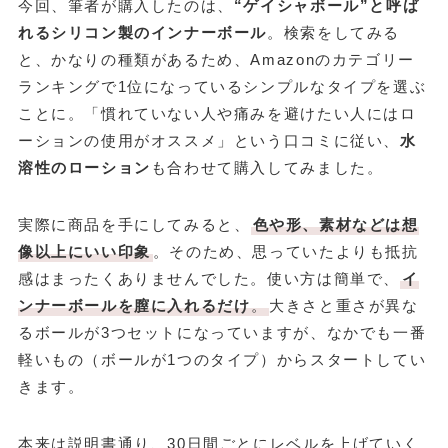
今回、筆者が購入したのは、
“ゲイシャボール”と呼ば
れるシリコン製のインナーボール
。検索をしてみる
と、かなりの種類があるため、Amazonのカテゴリー
ランキングで1位になっているシンプルなタイプを選ぶ
ことに。「慣れていない人や痛みを避けたい人にはロ
ーションの使用がオススメ」という口コミに従い、
水
溶性のローション
も合わせて購入してみました。
実際に商品を手にしてみると、
色や形、素材などは想
像以上にいい印象
。そのため、思っていたよりも抵抗
感はまったくありませんでした。使い方は簡単で、
イ
ンナーボールを膣に入れるだけ
。
大きさと重さが異な
るボールが3つセットになっていますが、なかでも一番
軽いもの（ボールが1つのタイプ）からスタートしてい
きます。
本来は説明書通り、30日間ごとにレベルを上げていく