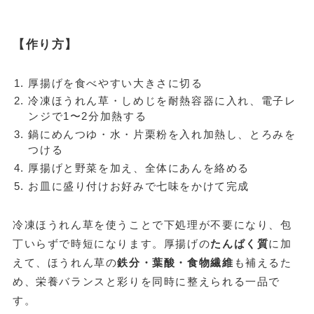
【作り方】
厚揚げを食べやすい大きさに切る
冷凍ほうれん草・しめじを耐熱容器に入れ、電子レ
ンジで1〜2分加熱する
鍋にめんつゆ・水・片栗粉を入れ加熱し、とろみを
つける
厚揚げと野菜を加え、全体にあんを絡める
お皿に盛り付けお好みで七味をかけて完成
冷凍ほうれん草を使うことで下処理が不要になり、包
丁いらずで時短になります。厚揚げの
たんぱく質
に加
えて、ほうれん草の
鉄分・葉酸・食物繊維
も補えるた
め、栄養バランスと彩りを同時に整えられる一品で
す。