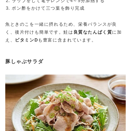
ラップをして電子レンジで4～5分加熱する
ポン酢をかけて三つ葉を飾り完成
魚ときのこを一緒に摂れるため、栄養バランスが良
く、後片付けも簡単です。鮭は
良質なたんぱく質
に加
え、
ビタミンD
も豊富に含まれています。
豚しゃぶサラダ