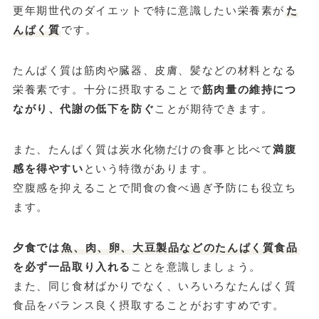
更年期世代のダイエットで特に意識したい栄養素が
た
んぱく質
です。
たんぱく質は筋肉や臓器、皮膚、髪などの材料となる
栄養素です。十分に摂取することで
筋肉量の維持につ
ながり、代謝の低下を防ぐ
ことが期待できます。
また、たんぱく質は炭水化物だけの食事と比べて
満腹
感を得やすい
という特徴があります。
空腹感を抑えることで間食の食べ過ぎ予防にも役立ち
ます。
夕食では
魚、肉、卵、大豆製品などのたんぱく質食品
を必ず一品取り入れる
ことを意識しましょう。
また、同じ食材ばかりでなく、いろいろなたんぱく質
食品をバランス良く摂取することがおすすめです。