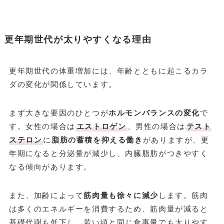
更年期世代が太りやすくなる理由
更年期世代の体重増加には、年齢とともに起こるカラ
ダの変化が関係しています。
まず大きな要因のひとつが
ホルモンバランスの変化
で
す。女性の場合は
エストロゲン
、男性の場合は
テスト
ステロン
に
脂肪の蓄積を抑える働き
がありますが、更
年期になると分泌量が減少し、内臓脂肪がつきやすく
なる傾向があります。
また、加齢によって
筋肉量も徐々に減少
します。筋肉
は多くのエネルギーを消費するため、筋肉量が減ると
基礎代謝も低下し、若い頃と同じ食事量でも太りやす