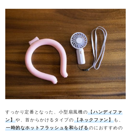
すっかり定番となった、小型扇風機の
【
ハンディファ
ン】
や、首からかけるタイプの
【
ネックファン】
も、
一時的なホットフラッシュを和らげる
のにおすすめの