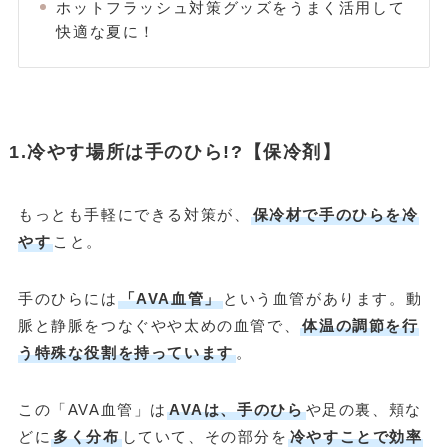
ホットフラッシュ対策グッズをうまく活用して
快適な夏に！
1.冷やす場所は手のひら!?【保冷剤】
もっとも手軽にできる対策が、
保冷材で手のひらを冷
やす
こと。
手のひらには
「AVA血管」
という血管があります。動
脈と静脈をつなぐやや太めの血管で、
体温の調節を行
う特殊な役割を持っています
。
この「AVA血管」は
AVAは、手のひら
や足の裏、頬な
どに
多く分布
していて、その部分を
冷やすことで効率