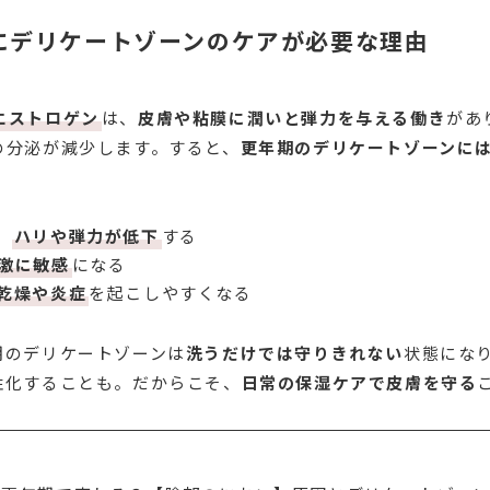
期にデリケートゾーンのケアが必要な理由
エストロゲン
は、
皮膚や粘膜に潤いと弾力を与える働き
があ
の分泌が減少します。すると、
更年期のデリケートゾーンに
、
ハリや弾力が低下
する
激に敏感
になる
乾燥や炎症
を起こしやすくなる
期のデリケートゾーンは
洗うだけでは守りきれない
状態にな
性化することも。だからこそ、
日常の保湿ケアで皮膚を守る