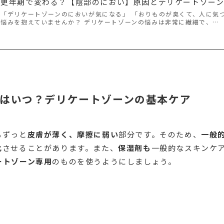
更年期で変わる？【陰部のにおい】原因とデリケートゾー
「デリケートゾーンのにおいが気になる」 「おりものが臭くて、人に気
悩みを抱えていませんか？ デリケートゾーンの悩みは非常に繊細で、…
はいつ？デリケートゾーンの基本ケア
もずっと
皮膚が薄く、摩擦に弱い
部分です。そのため、
一般
化
させることがあります。また、
保湿剤も
一般的なスキンケ
ートゾーン専用
のものを使うようにしましょう。