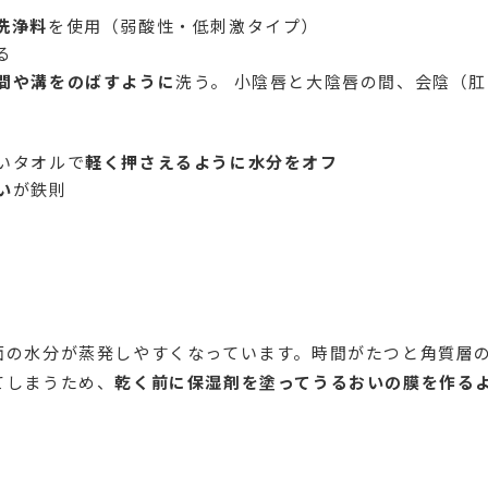
洗浄料
を使用（弱酸性・低刺激タイプ）
る
間や溝をのばすように
洗う。 小陰唇と大陰唇の間、会陰（
いタオルで
軽く押さえるように水分をオフ
い
が鉄則
面の水分が蒸発しやすくなっています。時間がたつと角質層
てしまうため、
乾く前に保湿剤を塗ってうるおいの膜を作る