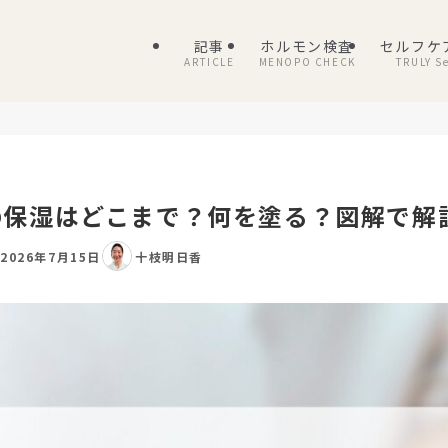
記事
ホルモン検査
セルフケ
ARTICLE
MENOPO CHECK
TRULY Se
の保湿はどこまで？何を塗る？図解で解
2026年7月15日
十枝明日香