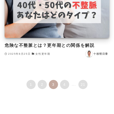
危険な不整脈とは？更年期との関係を解説
2025年8月25日
女性更年期
十枝明日香
1
2
3
4
...
21