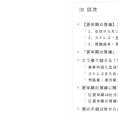
目次
【更年期の胃痛】
1．女性ホルモ
2．ストレス・
3．胃酸過多・
「更年期の胃痛」
どう乗り越える？
食事内容と生活
ストレスをため
市販薬・漢方薬
更年期の胃痛に関
Q.更年期は吐
Q.更年期の胃
胃の不調は体から