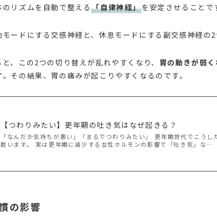
体のリズムを自動で整える
「自律神経」
を安定させることで
動モードにする交感神経と、休息モードにする副交感神経の2
ると、この2つの切り替えが乱れやすくなり、
胃の動きが弱く
す
。その結果、胃の痛みが起こりやすくなるのです。
【つわりみたい】更年期の吐き気はなぜ起きる？
「なんだか気持ちが悪い」「まるでつわりみたい」 更年期世代でこうし
数います。 実は更年期に減少する女性ホルモンの影響で「吐き気」な…
習慣の影響