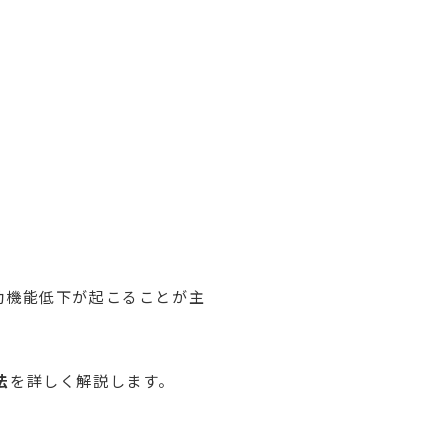
。
動機能低下が起こることが主
法
を詳しく解説します。