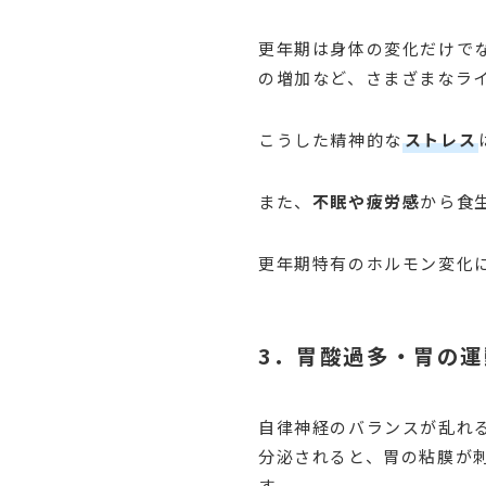
更年期は身体の変化だけで
の増加など、さまざまなラ
こうした精神的な
ストレス
また、
不眠や疲労感
から食
更年期特有のホルモン変化
3．胃酸過多・胃の
自律神経のバランスが乱れ
分泌されると、胃の粘膜が
す。