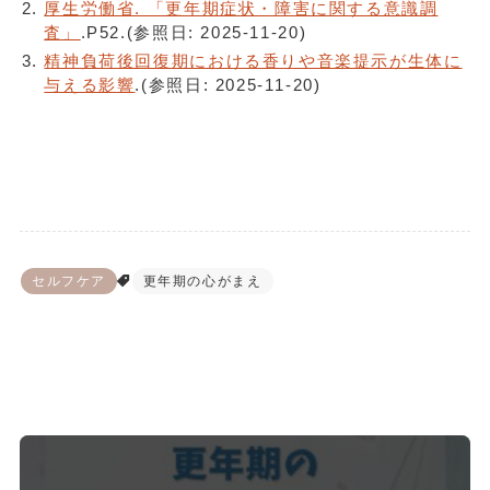
厚生労働省. 「更年期症状・障害に関する意識調
査」
.P52.(参照日: 2025‑11‑20)
精神負荷後回復期における香りや音楽提示が生体に
与える影響
.(参照日: 2025‑11‑20)
セルフケア
更年期の心がまえ