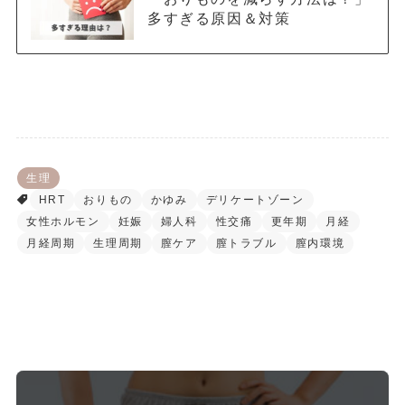
多すぎる原因＆対策
生理
HRT
おりもの
かゆみ
デリケートゾーン
女性ホルモン
妊娠
婦人科
性交痛
更年期
月経
月経周期
生理周期
膣ケア
膣トラブル
膣内環境