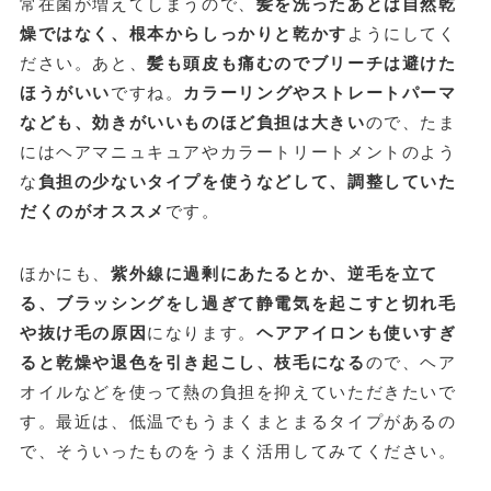
常在菌が増えてしまうので、
髪を洗ったあとは自然乾
燥ではなく、根本からしっかりと乾かす
ようにしてく
ださい。あと、
髪も頭皮も痛むのでブリーチは避けた
ほうがいい
ですね。
カラーリングやストレートパーマ
なども、効きがいいものほど負担は大きい
ので、たま
にはヘアマニュキュアやカラートリートメントのよう
な
負担の少ないタイプを使うなどして、調整していた
だくのがオススメ
です。
ほかにも、
紫外線に過剰にあたるとか、逆毛を立て
る、ブラッシングをし過ぎて静電気を起こすと切れ毛
や抜け毛の原因
になります。
ヘアアイロンも使いすぎ
ると乾燥や退色を引き起こし、枝毛になる
ので、ヘア
オイルなどを使って熱の負担を抑えていただきたいで
す。最近は、低温でもうまくまとまるタイプがあるの
で、そういったものをうまく活用してみてください。