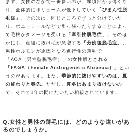
まず、女性のなかで一番多いのが、頭頂部から薄くな
り、全体的にボリュームが低下していく
「びまん性脱
毛症」
。その次は、同じところでずっと分けていた
り、ポニーテールなどで引っ張ったりすることによっ
て毛根がダメージを受ける
「牽引性脱毛症」
。そのほ
かにも、産後に抜け毛が急増する
「分娩後脱毛症」
、
男性ホルモンが原因となる進行性の薄毛で、
「AGA（男性型脱毛症）」の女性版とされる
「FAGA（Female Androgenetic Alopecia）」
とい
うのがあります。また、
季節的に抜けやすいのは、夏
の終わりと春先
。ただし、
真冬はあまり抜けない
の
で、それで1年の間にだいたい相殺されています。
Q.女性と男性の薄毛には、どのような違いがあ
るのでしょうか。