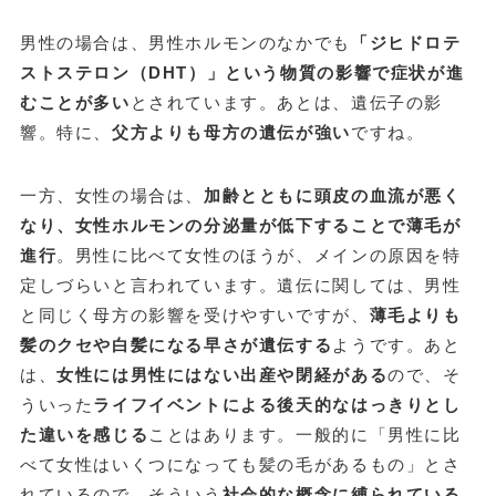
男性の場合は、男性ホルモンのなかでも
「ジヒドロテ
ストステロン（DHT）」という物質の影響で症状が進
むことが多い
とされています。あとは、遺伝子の影
響。特に、
父方よりも母方の遺伝が強い
ですね。
一方、女性の場合は、
加齢とともに頭皮の血流が悪く
なり、女性ホルモンの分泌量が低下することで薄毛が
進行
。男性に比べて女性のほうが、メインの原因を特
定しづらいと言われています。遺伝に関しては、男性
と同じく母方の影響を受けやすいですが、
薄毛よりも
髪のクセや白髪になる早さが遺伝する
ようです。あと
は、
女性には男性にはない出産や閉経がある
ので、そ
ういった
ライフイベントによる後天的なはっきりとし
た違いを感じる
ことはあります。一般的に「男性に比
べて女性はいくつになっても髪の毛があるもの」とさ
れているので、そういう
社会的な概念に縛られている