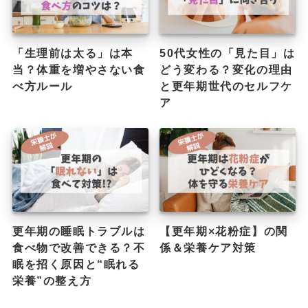
「生理前は太る」は本
50代女性の「見た目」は
当？体重を増やさない食
どう変わる？変化の理由
べ方ルール
と更年期世代のセルフケ
ア
更年期の睡眠トラブルは
【更年期×花粉症】の関
食べ物で改善できる？不
係＆栄養ケア対策
眠を招く原因と“眠れる
栄養”の整え方