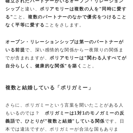
確立されたパートナーがいるオープン・リレーション
シップ
と違い、
ポリアモリーは複数の人を”同時に愛す
る”
こと。
複数のパートナーのなかで優劣をつけること
なく平等に愛する
ことをさします。
オープン・リレーションシップは第一のパートナーが
いる前提
で、深い感情的な関係から一夜限りの関係ま
でが含まれますが、
ポリアモリーは”関わる人すべてが
自分らしく、健康的な関係”を築く
こと。
複数と結婚している「ポリガミー」
さらに、ポリガミーという言葉を聞いたことがある人
もいるのでは？
ポリガミーは1対1のモノガミーの反
義語で、ひとりが”複数と結婚”している関係
です。日
本では違法ですが、ポリガミーが合法な国もありま