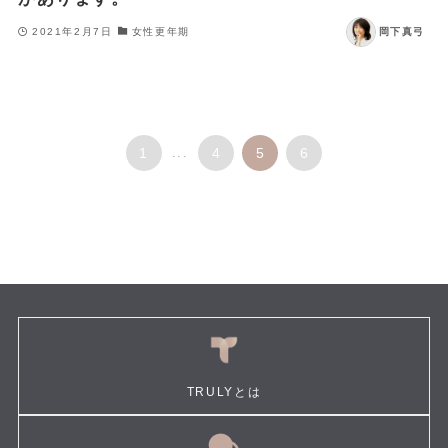
2021年2月7日
女性更年期
岡下真弓
1
...
4
5
6
TRULYとは