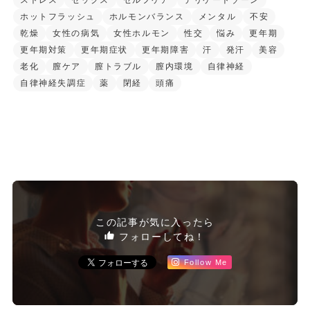
ストレス
セックス
セルフケア
デリケートゾーン
ホットフラッシュ
ホルモンバランス
メンタル
不安
乾燥
女性の病気
女性ホルモン
性交
悩み
更年期
更年期対策
更年期症状
更年期障害
汗
発汗
美容
老化
膣ケア
膣トラブル
膣内環境
自律神経
自律神経失調症
薬
閉経
頭痛
この記事が気に入ったら
フォローしてね！
Follow Me