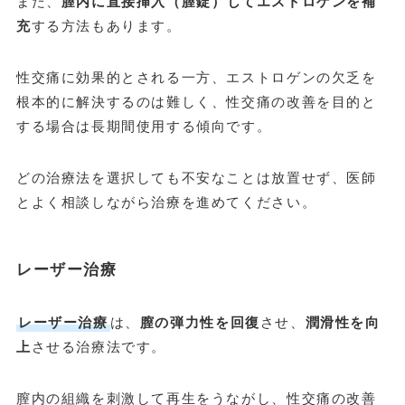
また、
膣内に直接挿入（
膣錠
）してエストロゲンを補
充
する方法もあります。
性交痛に効果的とされる一方、エストロゲンの欠乏を
根本的に解決するのは難しく、性交痛の改善を目的と
する場合は長期間使用する傾向です。
どの治療法を選択しても不安なことは放置せず、医師
とよく相談しながら治療を進めてください。
レーザー治療
レーザー治療
は、
膣の弾力性を回復
させ、
潤滑性を向
上
させる治療法です。
膣内の組織を刺激して再生をうながし、性交痛の改善