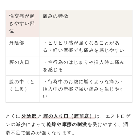
性交痛が起
痛みの特徴
きやすい部
位
外陰部
・ヒリヒリ感が強くなることがあ
る・軽い摩擦でも痛みを感じやすい
膣の入口
・性行為のはじまりや挿入時に痛み
を感じる
膣の中（と
・行為中のお腹に響くような痛み・
くに奥）
挿入中の摩擦で強い痛みを生じやす
い
とくに
外陰部
と
膣の入り口（膣前庭）
は、エストロゲ
ンの減少によって
乾燥や摩擦の刺激
を受けやすく、潤
滑不足で痛みが強くなります。