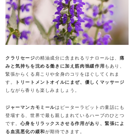
クラリセージ
の精油成分に含まれるリナロールは、
痛
みと気持ちを沈める働きに加え筋肉弛緩作用
もあり、
緊張からくる肩こりや全身のコリをほぐしてくれま
す。
トリートメントオイルにまぜ、優しくマッサージ
しながら香りも楽しみましょう。
ジャーマンカモミール
はピーターラビットの童話にも
登場する、世界で最も親しまれているハーブのひとつ
です。
心身をリラックスさせる作用があり、緊張によ
る血流悪化の緩和
が期待できます。