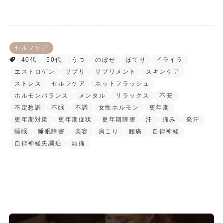
セルフケア
40代
50代
うつ
のぼせ
ほてり
イライラ
エストロゲン
サプリ
サプリメント
スキンケア
ストレス
セルフケア
ホットフラッシュ
ホルモンバランス
メンタル
リラックス
不安
不定愁訴
不眠
不調
女性ホルモン
更年期
更年期対策
更年期症状
更年期障害
汗
痛み
発汗
睡眠
睡眠障害
美容
肩こり
腰痛
自律神経
自律神経失調症
頭痛