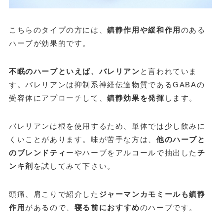
こちらのタイプの方には、
鎮静作用や緩和作用
のある
ハーブが効果的です。
不眠のハーブといえば、バレリアン
と言われていま
す。バレリアンは抑制系神経伝達物質であるGABAの
受容体にアプローチして、
鎮静効果を発揮
します。
バレリアンは根を使用するため、単体では少し飲みに
くいことがあります。味が苦手な方は、
他のハーブと
のブレンドティ
ーやハーブをアルコールで抽出した
チ
ンキ剤
を試してみて下さい。
頭痛、肩こりで紹介した
ジャーマンカモミールも鎮静
作用
があるので、
寝る前におすすめ
のハーブです。