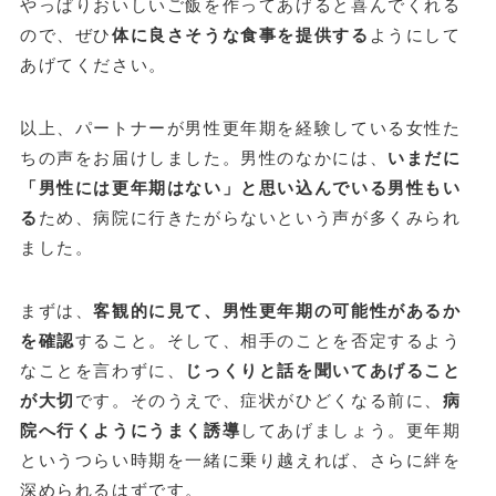
やっぱりおいしいご飯を作ってあげると喜んでくれる
ので、ぜひ
体に良さそうな食事を提供する
ようにして
あげてください。
以上、パートナーが男性更年期を経験している女性た
ちの声をお届けしました。男性のなかには、
いまだに
「男性には更年期はない」と思い込んでいる男性もい
る
ため、病院に行きたがらないという声が多くみられ
ました。
まずは、
客観的に見て、男性更年期の可能性があるか
を確認
すること。そして、相手のことを否定するよう
なことを言わずに、
じっくりと話を聞いてあげること
が大切
です。そのうえで、症状がひどくなる前に、
病
院へ行くようにうまく誘導
してあげましょう。更年期
というつらい時期を一緒に乗り越えれば、さらに絆を
深められるはずです。