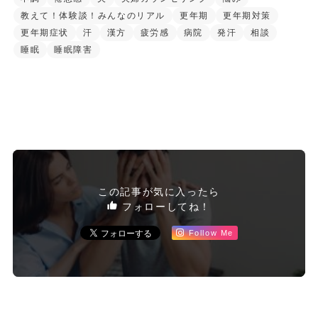
教えて！体験談！みんなのリアル
更年期
更年期対策
更年期症状
汗
漢方
疲労感
病院
発汗
相談
睡眠
睡眠障害
この記事が気に入ったら
フォローしてね！
Follow Me