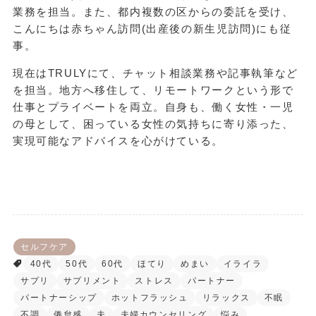
業務を担当。また、都内複数の区からの委託を受け、
こんにちは赤ちゃん訪問(出産後の新生児訪問)にも従
事。
現在はTRULYにて、チャット相談業務や記事執筆など
を担当。地方へ移住して、リモートワークという形で
仕事とプライベートを両立。自身も、働く女性・一児
の母として、困っている女性の気持ちに寄り添った、
実現可能なアドバイスを心がけている。
セルフケア
40代
50代
60代
ほてり
めまい
イライラ
サプリ
サプリメント
ストレス
パートナー
パートナーシップ
ホットフラッシュ
リラックス
不眠
不調
倦怠感
夫
夫婦カウンセリング
悩み