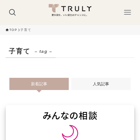
TOP
子育て
子育て
– tag –
新着記事
人気記事