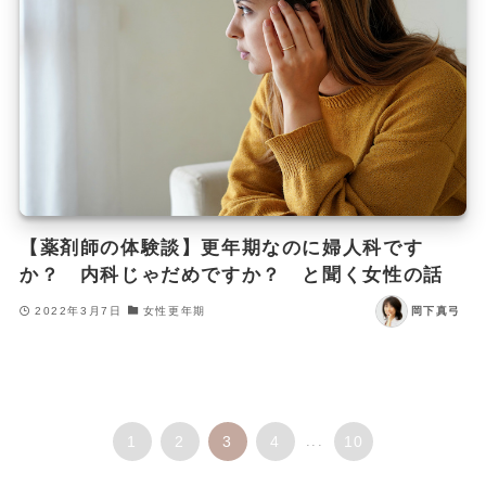
【薬剤師の体験談】更年期なのに婦人科です
か？ 内科じゃだめですか？ と聞く女性の話
2022年3月7日
女性更年期
岡下真弓
1
2
3
4
...
10